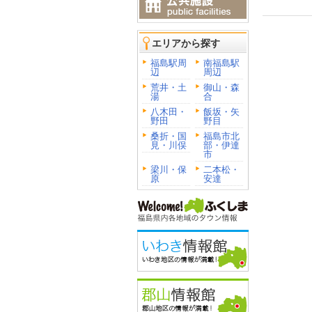
エリアから探す
福島駅周
南福島駅
辺
周辺
荒井・土
御山・森
湯
合
八木田・
飯坂・矢
野田
野目
桑折・国
福島市北
見・川俣
部・伊達
市
梁川・保
二本松・
原
安達