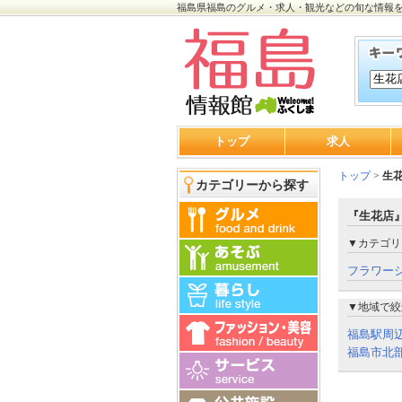
福島県福島のグルメ・求人・観光などの旬な情報
トップ
求人
トップ
>
生
カテゴリーから探す
『生花店』
▼カテゴリ
フラワー
▼地域で絞
福島駅周
福島市北