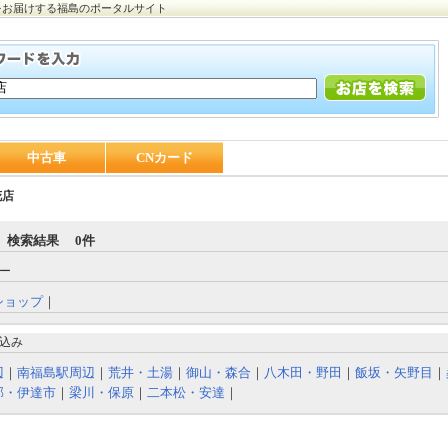
をお届けする福島のポータルサイト
中古車
CNカード
花店
 検索結果 0件
ー
ショップ
｜
込み
辺
｜
南福島駅周辺
｜
荒井・土湯
｜
御山・森合
｜
八木田・野田
｜
飯坂・矢野目
｜
部・伊達市
｜
梁川・保原
｜
二本松・安達
｜