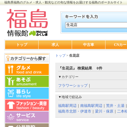
福島県福島のグルメ・求人・観光などの旬な情報をお届けする福島のポータルサイト
トップ
求人
中古車
CNカー
トップ
>
生花店
カテゴリーから探す
『生花店』 検索結果 0件
▼カテゴリー
フラワーショップ
｜
▼地域で絞込み
福島駅周辺
｜
南福島駅周辺
｜
荒井・土湯
福島市北部・伊達市
｜
梁川・保原
｜
二本