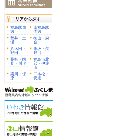
エリアから探す
福島駅周
南福島駅
辺
周辺
荒井・土
御山・森
湯
合
八木田・
飯坂・矢
野田
野目
桑折・国
福島市北
見・川俣
部・伊達
市
梁川・保
二本松・
原
安達