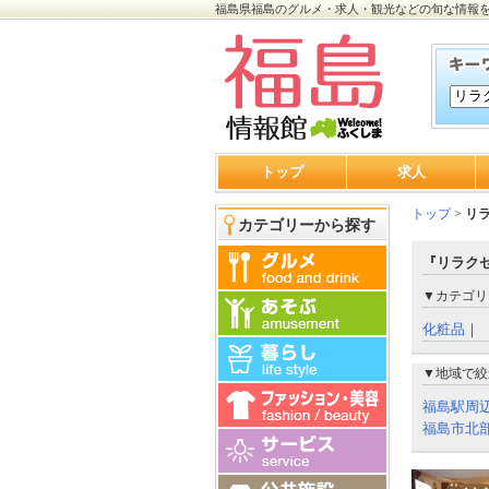
福島県福島のグルメ・求人・観光などの旬な情報
トップ
求人
トップ
>
リ
カテゴリーから探す
『リラク
▼カテゴリ
化粧品
｜
▼地域で絞
福島駅周
福島市北