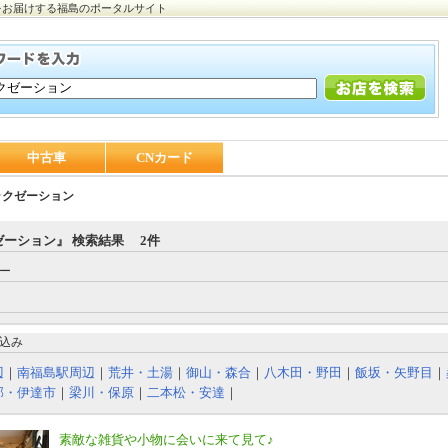
をお届けする福島のポータルサイト
中古車
CNカード
ラクゼーション
ゼーション』 検索結果 2件
ー
込み
辺
｜
南福島駅周辺
｜
荒井・土湯
｜
御山・森合
｜
八木田・野田
｜
飯坂・矢野目
｜
部・伊達市
｜
梁川・保原
｜
二本松・安達
｜
素敵な雑貨や小物に会いに来て見て♪