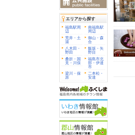
エリアから探す
福島駅周
南福島駅
辺
周辺
荒井・土
御山・森
湯
合
八木田・
飯坂・矢
野田
野目
桑折・国
福島市北
見・川俣
部・伊達
市
梁川・保
二本松・
原
安達