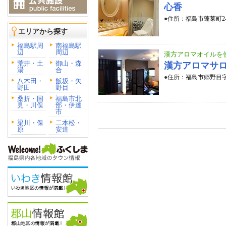
心香
●住所：
福島市蓬莱町2
エリアから探す
福島駅周
南福島駅
辺
周辺
漢方アロマオイルを
荒井・土
御山・森
漢方アロマサロ
湯
合
●住所：
福島市郷野目字
八木田・
飯坂・矢
野田
野目
桑折・国
福島市北
見・川俣
部・伊達
市
梁川・保
二本松・
原
安達