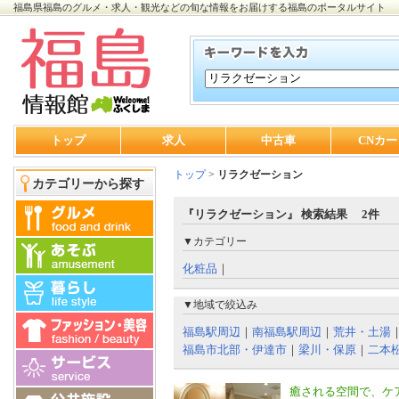
福島県福島のグルメ・求人・観光などの旬な情報をお届けする福島のポータルサイト
トップ
求人
中古車
CNカー
トップ
>
リラクゼーション
カテゴリーから探す
『リラクゼーション』 検索結果 2件
▼カテゴリー
化粧品
｜
▼地域で絞込み
福島駅周辺
｜
南福島駅周辺
｜
荒井・土湯
福島市北部・伊達市
｜
梁川・保原
｜
二本
癒される空間で、ケ