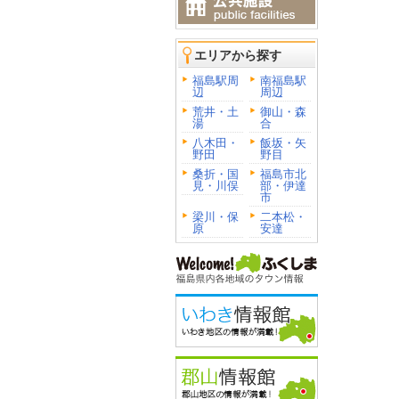
エリアから探す
福島駅周
南福島駅
辺
周辺
荒井・土
御山・森
湯
合
八木田・
飯坂・矢
野田
野目
桑折・国
福島市北
見・川俣
部・伊達
市
梁川・保
二本松・
原
安達