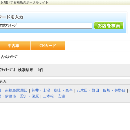
をお届けする福島のポータルサイト
中古車
CNカード
古式ﾏｯｻｰｼﾞ
ﾏｯｻｰｼﾞ』 検索結果 0件
込み
辺
｜
南福島駅周辺
｜
荒井・土湯
｜
御山・森合
｜
八木田・野田
｜
飯坂・矢野目
｜
部・伊達市
｜
梁川・保原
｜
二本松・安達
｜