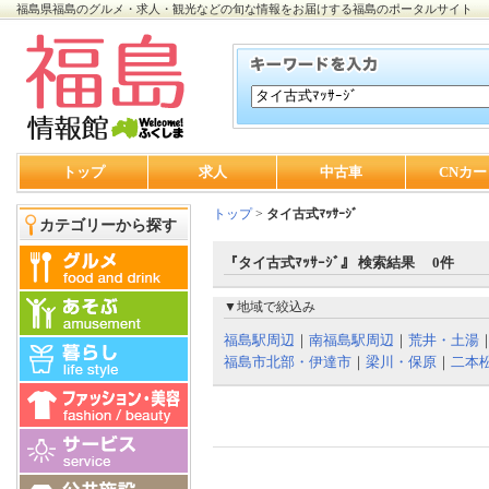
福島県福島のグルメ・求人・観光などの旬な情報をお届けする福島のポータルサイト
トップ
求人
中古車
CNカー
トップ
>
タイ古式ﾏｯｻｰｼﾞ
カテゴリーから探す
『タイ古式ﾏｯｻｰｼﾞ』 検索結果 0件
▼地域で絞込み
福島駅周辺
｜
南福島駅周辺
｜
荒井・土湯
福島市北部・伊達市
｜
梁川・保原
｜
二本