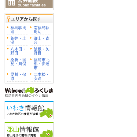
エリアから探す
福島駅周
南福島駅
辺
周辺
荒井・土
御山・森
湯
合
八木田・
飯坂・矢
野田
野目
桑折・国
福島市北
見・川俣
部・伊達
市
梁川・保
二本松・
原
安達