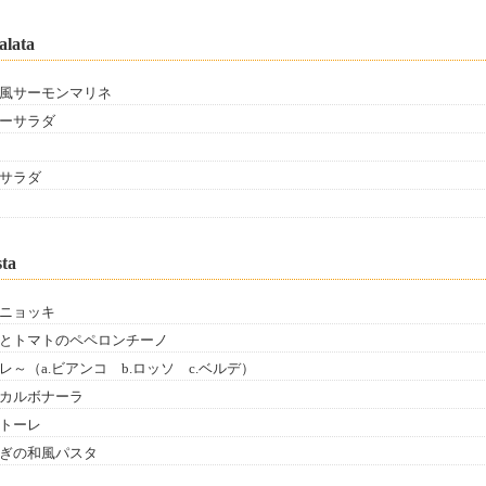
alata
風サーモンマリネ
ーサラダ
サラダ
sta
ニョッキ
とトマトのペペロンチーノ
レ～（a.ビアンコ b.ロッソ c.ベルデ）
カルボナーラ
トーレ
ぎの和風パスタ