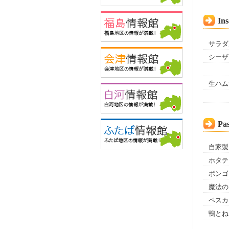
Ins
サラダ
シーザ
生ハム
Pa
自家製
ホタテ
ボンゴ
魔法の
ペスカ
鴨とね