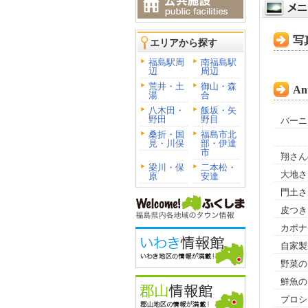
写
エリアから探す
福島駅周
南福島駅
辺
周辺
荒井・土
御山・森
Ant
湯
合
八木田・
飯坂・矢
野田
野目
バーニ
桑折・国
福島市北
見・川俣
部・伊達
市
翔さん
梁川・保
二本松・
大地さ
原
安達
門土さ
皮つき
カポナ
自家製
野菜の
鮮魚の
プロシ