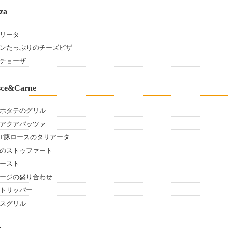
za
リータ
ンたっぷりのチーズピザ
チョーザ
sce&Carne
ホタテのグリル
アクアパッツァ
PF豚ロースのタリアータ
のストゥファート
ースト
ージの盛り合わせ
トリッパー
スグリル