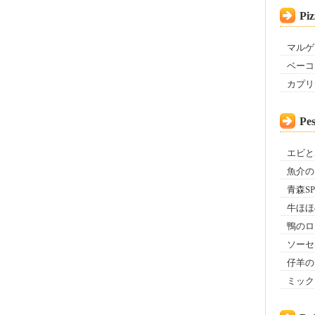
Piz
マルゲ
ベーコ
カプリ
Pe
エビと
魚介の
青森S
牛ほほ
鴨のロ
ソーセ
仔羊の
ミック