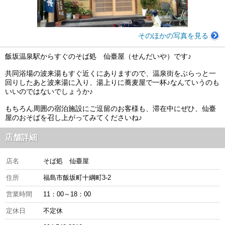
そのほかの写真を見る
飯坂温泉駅からすぐのそば処 仙臺屋（せんだいや）です♪
共同浴場の波来湯もすぐ近くにありますので、温泉街をぶらっと一
回りしたあと波来湯に入り、湯上りに蕎麦屋で一杯♪なんていうのも
いいのではないでしょうか♪
もちろん周囲の宿泊施設にご逗留のお客様も、滞在中にぜひ、仙臺
屋のおそばを召し上がってみてくださいね♪
店舗詳細
店名
そば処 仙臺屋
住所
福島市飯坂町十綱町3-2
営業時間
11：00～18：00
定休日
不定休