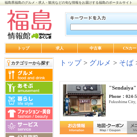
福島県福島のグルメ・求人・観光などの旬な情報をお届けする福島のポータルサイト
トップ
求人
中古車
CNカー
トップ
>
グルメ
>
そば
カテゴリーから探す
"Sendaiya"
Phone：024-5
Fukushima City, 