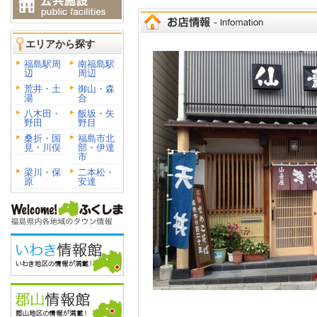
エリアから探す
福島駅周
南福島駅
辺
周辺
荒井・土
御山・森
湯
合
八木田・
飯坂・矢
野田
野目
桑折・国
福島市北
見・川俣
部・伊達
市
梁川・保
二本松・
原
安達