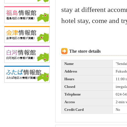
stay at different acco
hotel stay, come and t
The store details
Name
"Senda
Address
Fukushi
Hours
11:00 
Closed
irregul
Telephone
024-54
Access
2-min w
Credit Card
No