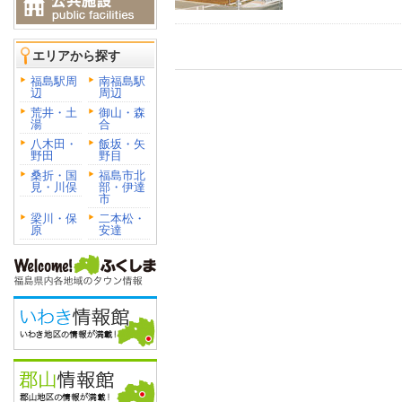
エリアから探す
福島駅周
南福島駅
辺
周辺
荒井・土
御山・森
湯
合
八木田・
飯坂・矢
野田
野目
桑折・国
福島市北
見・川俣
部・伊達
市
梁川・保
二本松・
原
安達