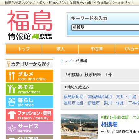
福島県福島のグルメ・求人・観光などの旬な情報をお届けする福島のポータルサイト
トップ
求人
中古車
CNカー
トップ
>
相撲場
カテゴリーから探す
『相撲場』 検索結果 1件
▼地域で絞込み
福島駅周辺
｜
南福島駅周辺
｜
荒井・土湯
福島市北部・伊達市
｜
梁川・保原
｜
二本
相撲を是非体験して
相撲場
●住所：
福島市仁井田字