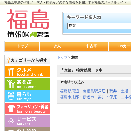
福島県福島のグルメ・求人・観光などの旬な情報をお届けする福島のポータルサイト
トップ
求人
中古車
CNカー
トップ
>
惣菜
カテゴリーから探す
『惣菜』 検索結果 0件
▼地域で絞込み
福島駅周辺
｜
南福島駅周辺
｜
荒井・土湯
福島市北部・伊達市
｜
梁川・保原
｜
二本