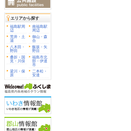
エリアから探す
福島駅周
南福島駅
辺
周辺
荒井・土
御山・森
湯
合
八木田・
飯坂・矢
野田
野目
桑折・国
福島市北
見・川俣
部・伊達
市
梁川・保
二本松・
原
安達