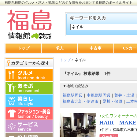
福島県福島のグルメ・求人・観光などの旬な情報をお届けする福島のポータルサイト
トップ
求人
中古車
CNカー
トップ
>
ネイル
カテゴリーから探す
『ネイル』 検索結果 1件
▼地域で絞込み
福島駅周辺
｜
南福島駅周辺
｜
荒井・土湯
福島市北部・伊達市
｜
梁川・保原
｜
二本
♪女性ワンオーナーの
HAIR MAKE
●住所：
福島市八木田字