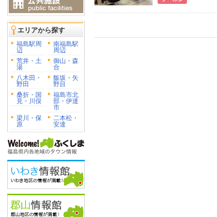
エリアから探す
福島駅周
南福島駅
辺
周辺
荒井・土
御山・森
湯
合
八木田・
飯坂・矢
野田
野目
桑折・国
福島市北
見・川俣
部・伊達
市
梁川・保
二本松・
原
安達