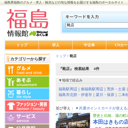
福島県福島のグルメ・求人・観光などの旬な情報をお届けする福島のポータルサイト
トップ
求人
中古車
CNカー
トップ
>
靴店
カテゴリーから探す
『靴店』 検索結果 4件
▼地域で絞込み
福島駅周辺
｜
南福島駅周辺
｜
荒井・土湯
福島市北部・伊達市
｜
梁川・保原
｜
二本
並び替え：
▼共通ポイントカードが使える
歴史と伝統、湯の町
本田はきもの