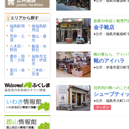
●住所：
福島市飯坂町字
エリアから探す
創業50年続く靴専門
福島駅周
南福島駅
金子靴店
辺
周辺
●住所：
福島市飯坂町十
荒井・土
御山・森
湯
合
八木田・
飯坂・矢
野田
野目
靴の事なら、アイハ
桑折・国
福島市北
見・川俣
部・伊達
靴のアイハラ
市
●住所：
伊達市梁川町字
梁川・保
二本松・
原
安達
目的別の靴へのこだ
シューブティッ
●住所：
福島市大町1-1