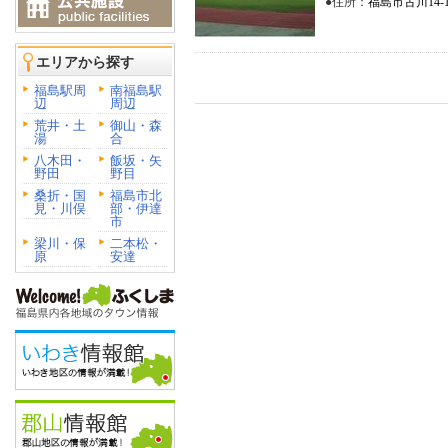
●住所：
福島市古川14-
エリアから探す
福島駅周
南福島駅
辺
周辺
荒井・土
御山・森
湯
合
八木田・
飯坂・矢
野田
野目
桑折・国
福島市北
見・川俣
部・伊達
市
梁川・保
二本松・
原
安達