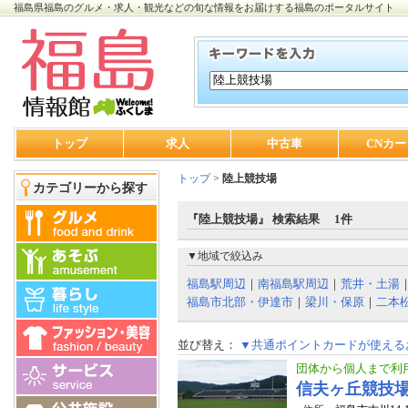
福島県福島のグルメ・求人・観光などの旬な情報をお届けする福島のポータルサイト
トップ
求人
中古車
CNカー
トップ
>
陸上競技場
カテゴリーから探す
『陸上競技場』 検索結果 1件
▼地域で絞込み
福島駅周辺
｜
南福島駅周辺
｜
荒井・土湯
福島市北部・伊達市
｜
梁川・保原
｜
二本
並び替え：
▼共通ポイントカードが使える
団体から個人まで利
信夫ヶ丘競技