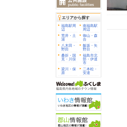
エリアから探す
福島駅周
南福島駅
辺
周辺
荒井・土
御山・森
湯
合
八木田・
飯坂・矢
野田
野目
桑折・国
福島市北
見・川俣
部・伊達
市
梁川・保
二本松・
原
安達