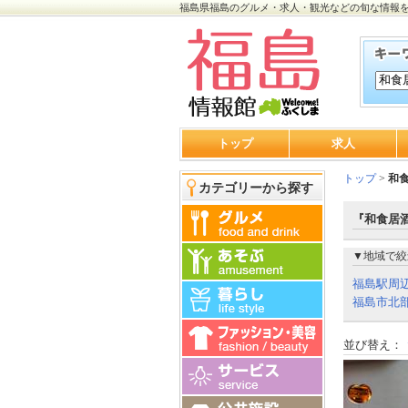
福島県福島のグルメ・求人・観光などの旬な情報
トップ
求人
トップ
>
和
カテゴリーから探す
『和食居酒
▼地域で絞
福島駅周
福島市北
並び替え：