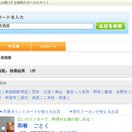
をお届けする福島のポータルサイト
中古車
CNカード
食居酒屋
屋』 検索結果 1件
込み
辺
｜
南福島駅周辺
｜
荒井・土湯
｜
御山・森合
｜
八木田・野田
｜
飯坂・矢野目
｜
部・伊達市
｜
梁川・保原
｜
二本松・安達
｜
▼共通ポイントカードが使えるお店
▼割引クーポンが使えるお店
広いカウンターで、料理やお酒が楽しめる！
和肴 ごとく