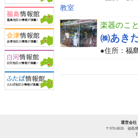
教室
楽器のこ
㈱あき
●住所：
福
運営会社
〒970-8026 福
T