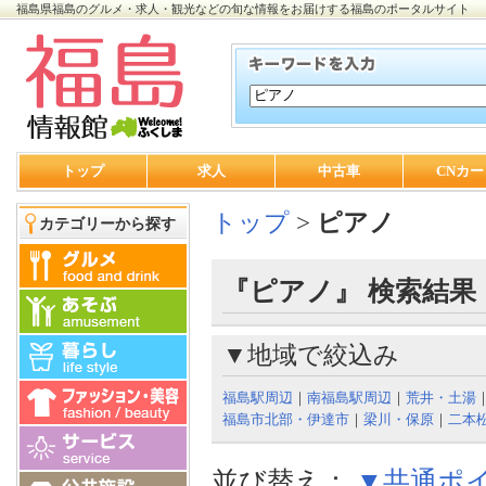
福島県福島のグルメ・求人・観光などの旬な情報をお届けする福島のポータルサイト
トップ
求人
中古車
CNカー
トップ
>
ピアノ
カテゴリーから探す
『ピアノ』 検索結果
▼地域で絞込み
福島駅周辺
｜
南福島駅周辺
｜
荒井・土湯
福島市北部・伊達市
｜
梁川・保原
｜
二本
並び替え：
▼共通ポ