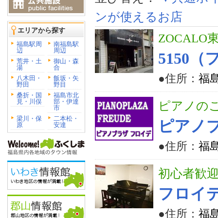
ンが使えるお店
エリアから探す
ZOCAL
福島駅周
南福島駅
辺
周辺
5150
荒井・土
御山・森
湯
合
●住所：
福島
八木田・
飯坂・矢
野田
野目
桑折・国
福島市北
見・川俣
部・伊達
ピアノのこ
市
梁川・保
二本松・
ピアノ
原
安達
●住所：
福島
初心者歓
フロイ
●住所：
福