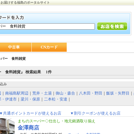
をお届けする福島のポータルサイト
中古車
CNカード
ーパー 食料雑貨
ー 食料雑貨』 検索結果 1件
込み
辺
｜
南福島駅周辺
｜
荒井・土湯
｜
御山・森合
｜
八木田・野田
｜
飯坂・矢野目
｜
部・伊達市
｜
梁川・保原
｜
二本松・安達
｜
▼共通ポイントカードが使えるお店
▼割引クーポンが使えるお店
まちのスーパー◇仕出し・地元銘酒取り揃え
金澤商店