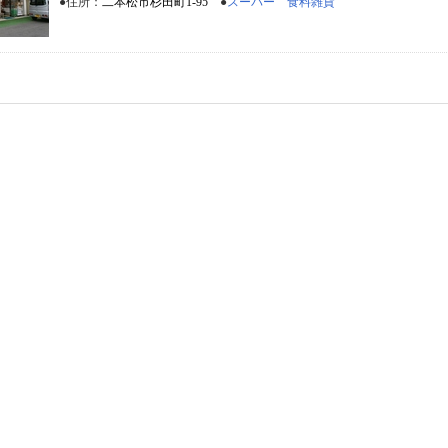
●住所：
二本松市杉田町1-95
●
スーパー 食料雑貨