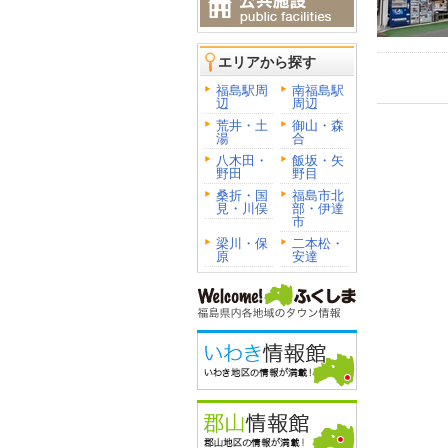
エリアから探す
福島駅周
南福島駅
辺
周辺
荒井・土
御山・森
湯
合
八木田・
飯坂・矢
野田
野目
桑折・国
福島市北
見・川俣
部・伊達
市
梁川・保
二本松・
原
安達