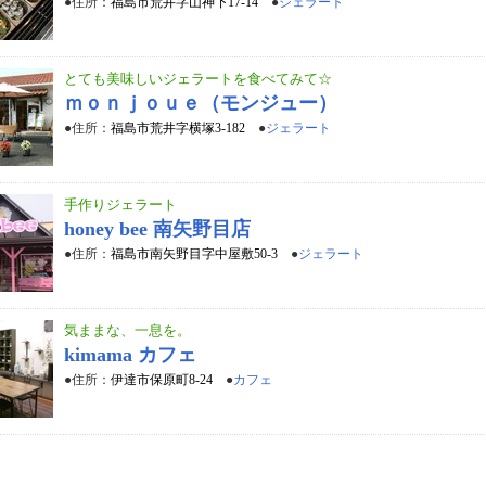
●住所：
福島市荒井字山神下17-14
●
ジェラート
とても美味しいジェラートを食べてみて☆
ｍｏｎｊｏｕｅ（モンジュー）
●住所：
福島市荒井字横塚3-182
●
ジェラート
手作りジェラート
honey bee 南矢野目店
●住所：
福島市南矢野目字中屋敷50-3
●
ジェラート
気ままな、一息を。
kimama カフェ
●住所：
伊達市保原町8-24
●
カフェ