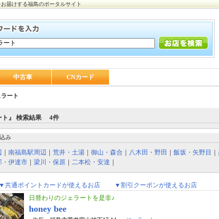
をお届けする福島のポータルサイト
中古車
CNカード
ェラート
ト』 検索結果 4件
込み
辺
｜
南福島駅周辺
｜
荒井・土湯
｜
御山・森合
｜
八木田・野田
｜
飯坂・矢野目
｜
部・伊達市
｜
梁川・保原
｜
二本松・安達
｜
▼共通ポイントカードが使えるお店
▼割引クーポンが使えるお店
日替わりのジェラートを是非♪
honey bee