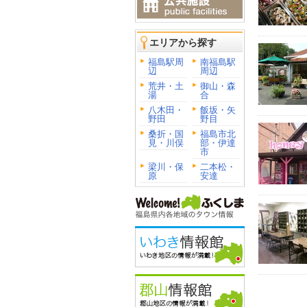
エリアから探す
福島駅周
南福島駅
辺
周辺
荒井・土
御山・森
湯
合
八木田・
飯坂・矢
野田
野目
桑折・国
福島市北
見・川俣
部・伊達
市
梁川・保
二本松・
原
安達