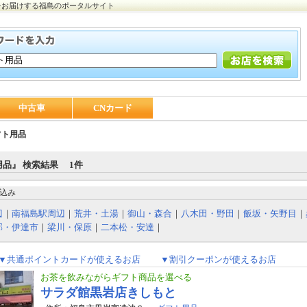
をお届けする福島のポータルサイト
中古車
CNカード
フト用品
品』 検索結果 1件
込み
辺
｜
南福島駅周辺
｜
荒井・土湯
｜
御山・森合
｜
八木田・野田
｜
飯坂・矢野目
｜
部・伊達市
｜
梁川・保原
｜
二本松・安達
｜
▼共通ポイントカードが使えるお店
▼割引クーポンが使えるお店
お茶を飲みながらギフト商品を選べる
サラダ館黒岩店きしもと