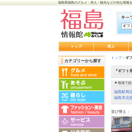
福島県福島のグルメ・求人・観光などの旬な情報
トップ
求人
トップ
>
ギ
カテゴリーから探す
『ギフト用
▼地域で絞
福島駅周
福島市北
並び替え：