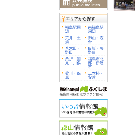
エリアから探す
福島駅周
南福島駅
辺
周辺
荒井・土
御山・森
湯
合
八木田・
飯坂・矢
野田
野目
桑折・国
福島市北
見・川俣
部・伊達
市
梁川・保
二本松・
原
安達