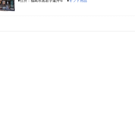
●住所：
福島市黒岩字遠沖６
●
ギフト用品