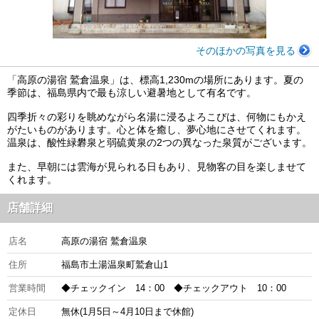
そのほかの写真を見る
「高原の湯宿 鷲倉温泉」は、標高1,230mの場所にあります。夏の
季節は、福島県内で最も涼しい避暑地として有名です。
四季折々の彩りを眺めながら名湯に浸るよろこびは、何物にもかえ
がたいものがあります。心と体を癒し、夢心地にさせてくれます。
温泉は、酸性緑礬泉と弱硫黄泉の2つの異なった泉質がございます。
また、早朝には雲海が見られる日もあり、見物客の目を楽しませて
くれます。
店舗詳細
店名
高原の湯宿 鷲倉温泉
住所
福島市土湯温泉町鷲倉山1
営業時間
◆チェックイン 14：00 ◆チェックアウト 10：00
定休日
無休(1月5日～4月10日まで休館)