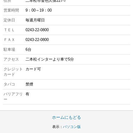
住所
二本松市金色久保227-7
営業時間
9：00～19：00
定休日
毎週月曜日
ＴＥＬ
0243-22-0800
ＦＡＸ
0243-22-0800
駐車場
6台
アクセス
二本松インターより車で5分
クレジット
カード可
カード
タバコ
禁煙
バリアフリ
有
ー
ホームにもどる
表示：
パソコン版