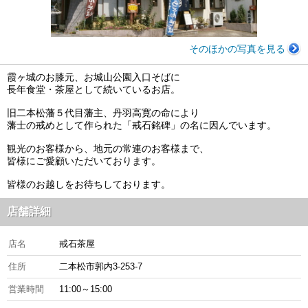
そのほかの写真を見る
霞ヶ城のお膝元、お城山公園入口そばに
長年食堂・茶屋として続いているお店。
旧二本松藩５代目藩主、丹羽高寛の命により
藩士の戒めとして作られた「戒石銘碑」の名に因んでいます。
観光のお客様から、地元の常連のお客様まで、
皆様にご愛顧いただいております。
皆様のお越しをお待ちしております。
店舗詳細
店名
戒石茶屋
住所
二本松市郭内3-253-7
営業時間
11:00～15:00