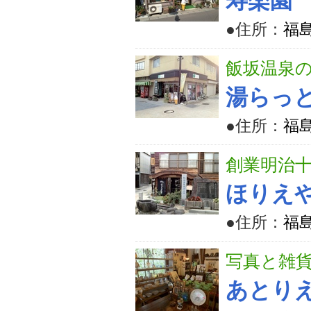
寿楽園
●住所：
福
飯坂温泉の
湯らっ
●住所：
福
創業明治十
ほりえ
●住所：
福
写真と雑貨
あとり