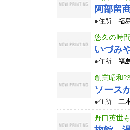
阿部留
●住所：
福
悠久の時
いづみ
●住所：
福
創業昭和2
ソース
●住所：
二本
野口英世