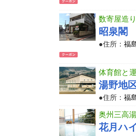
数寄屋造
昭泉閣
●住所：
福
体育館と
湯野地
●住所：
福
奥州三高
花月ハ