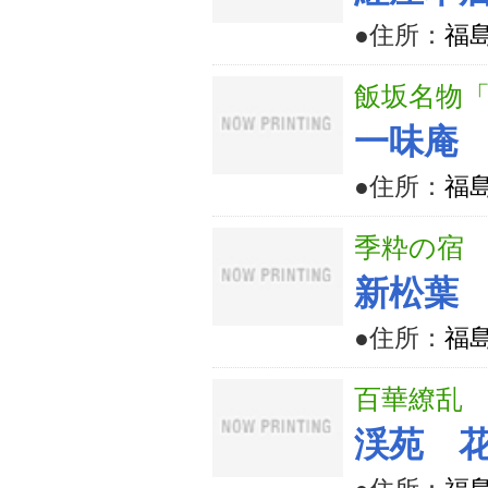
●住所：
福島
飯坂名物
一味庵
●住所：
福
季粋の宿
新松葉
●住所：
福
百華繚乱
渓苑 