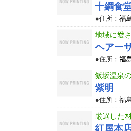
十綱食
●住所：
福島
地域に愛
ヘアー
●住所：
福
飯坂温泉の
紫明
●住所：
福
厳選した
紅屋本