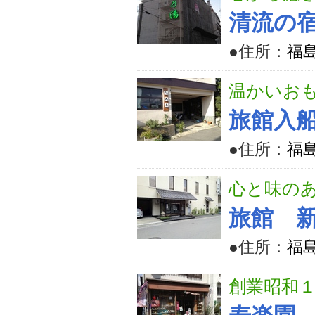
清流の
●住所：
福
温かいお
旅館入
●住所：
福
心と味のあ
旅館 
●住所：
福
創業昭和