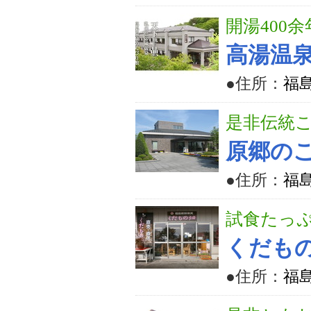
開湯400
高湯温
●住所：
福島
是非伝統
原郷の
●住所：
福島
試食たっ
くだも
●住所：
福島