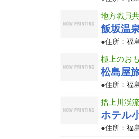
地方職員
飯坂温
●住所：
福島
極上のお
松島屋
●住所：
福
摺上川渓流
ホテル
●住所：
福