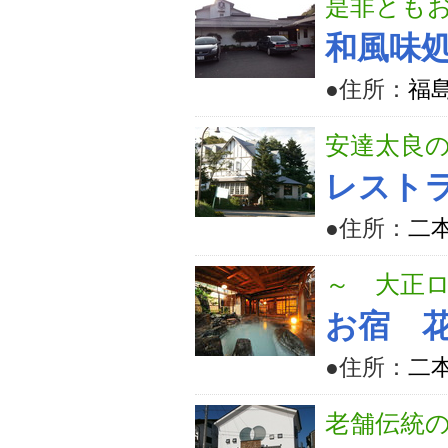
是非とも
和風味
●住所：
福
安達太良
レスト
●住所：
二本
～ 大正
お宿 
●住所：
二本
老舗伝統