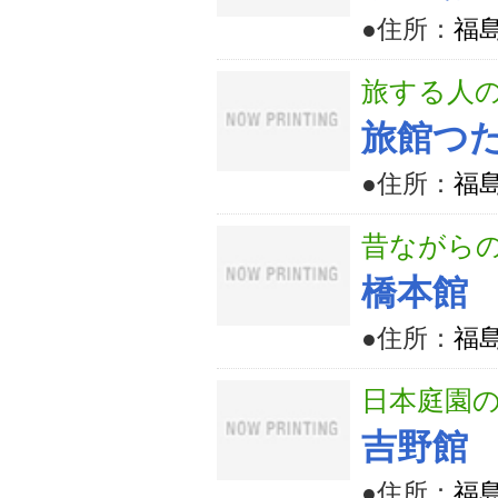
●住所：
福島
旅する人
旅館つ
●住所：
福
昔ながら
橋本館
●住所：
福
日本庭園
吉野館
●住所：
福