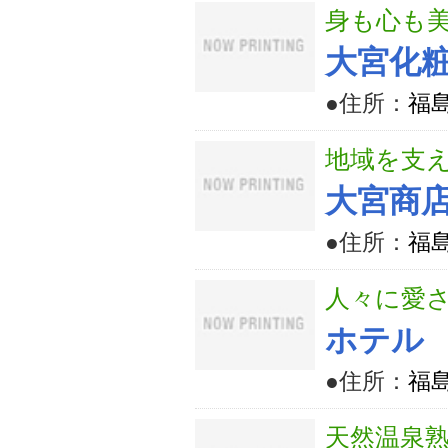
身も心も
大宮化
●住所：
福
地域を支
大宮商
●住所：
福
人々に愛
ホテル
●住所：
福
天然温泉