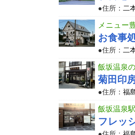
●住所：
二本
メニュー
お食事
●住所：
二本
飯坂温泉
菊田印
●住所：
福
飯坂温泉駅
フレッ
●住所：
福