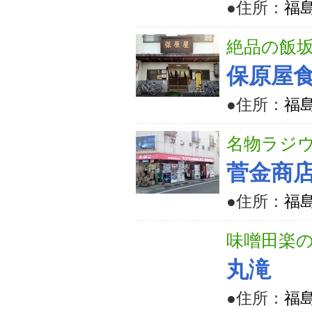
●住所：
福島
絶品の飯坂
保原屋
●住所：
福
名物ラジ
菅金商
●住所：
福
味噌田楽の
丸滝
●住所：
福