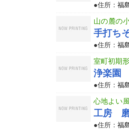
●住所：
福
山の麓の
手打ち
●住所：
福島
室町初期
浄楽園
●住所：
福
心地よい
工房 
●住所：
福島