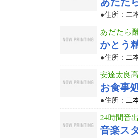
あだた
●住所：
二本
あだたら
かとう
●住所：
二
安達太良
お食事
●住所：
二本
24時間音
音楽ス