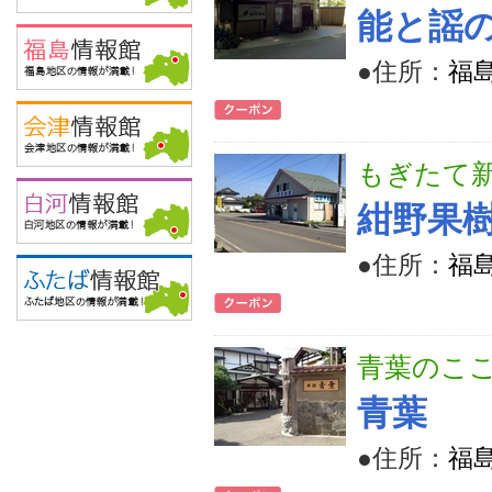
能と謡
●住所：
福
もぎたて
紺野果
●住所：
福
青葉のこ
青葉
●住所：
福