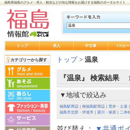
福島県福島のグルメ・求人・観光などの旬な情報をお届けする福島のポータルサイト
トップ
求人
中古車
CNカー
トップ
>
温泉
カテゴリーから探す
『温泉』 検索結果 1
▼地域で絞込み
福島駅周辺
｜
南福島駅周辺
｜
荒井・土湯
福島市北部・伊達市
｜
梁川・保原
｜
二本
並び替え：
▼共通ポ