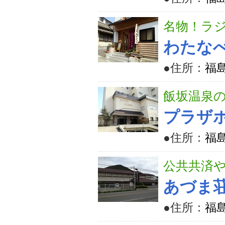
名物！ラジ
わたな
●住所：
福
飯坂温泉
プラザ
●住所：
福島
公共共済
あづま
●住所：
福