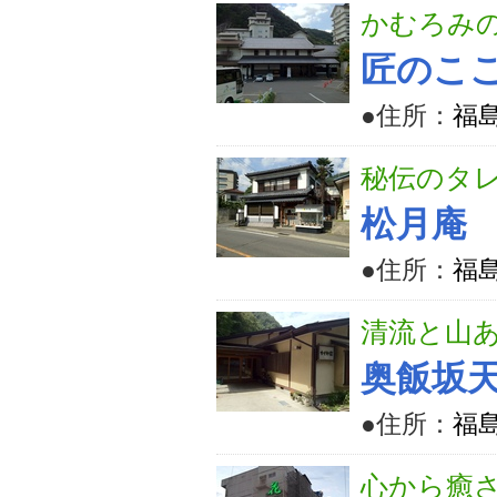
かむろみ
匠のこ
●住所：
福
秘伝のタ
松月庵
●住所：
福島
清流と山
奥飯坂
●住所：
福島
心から癒