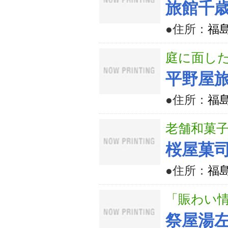
旅館千
●住所：
福
庭に面し
平野屋
●住所：
福
老舗和菓
桜屋菓
●住所：
福
「賑わい
祭屋湯