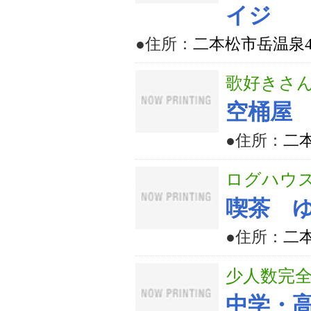
イジ
●住所：
二本松市岳温泉4丁
歌好きさ
空桶屋
●住所：
二
ログハウ
喫茶 
●住所：
二本
少人数完
中学・高