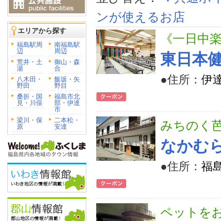
ンが使えるお店
エリアから探す
《一日中
福島駅周
南福島駅
辺
周辺
東日本
荒井・土
御山・森
湯
合
●住所：
伊
八木田・
飯坂・矢
野田
野目
桑折・国
福島市北
見・川俣
部・伊達
市
梁川・保
二本松・
みちのく
原
安達
なかむ
●住所：
福
ペットを