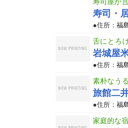
寿司屋が
寿司・
●住所：
福
舌にとろ
岩城屋
●住所：
福
素朴なうる
旅館二
●住所：
福
家庭的な