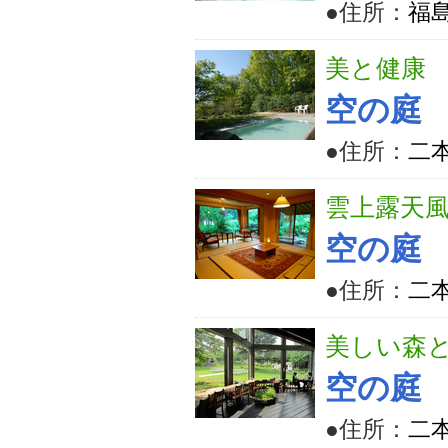
●住所：
福島
美と健康
空の庭 
●住所：
二本
雲上露天
空の庭
●住所：
二本
美しい森
空の庭
●住所：
二本