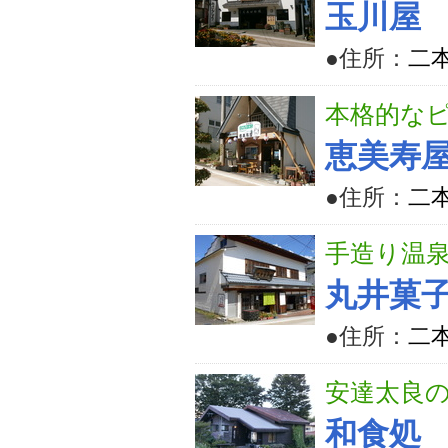
玉川屋
●住所：
二
本格的な
恵美寿
●住所：
二
手造り温
丸井菓
●住所：
二
安達太良
和食処