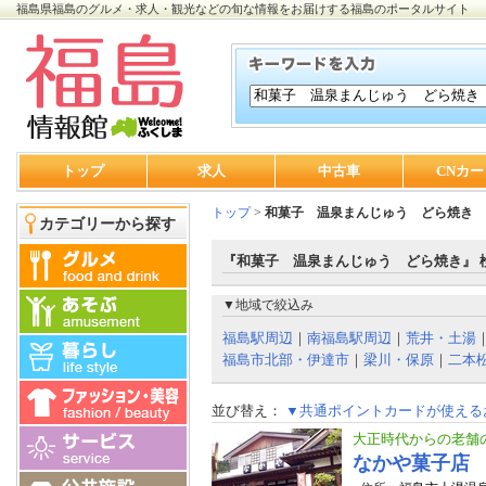
福島県福島のグルメ・求人・観光などの旬な情報をお届けする福島のポータルサイト
トップ
求人
中古車
CNカー
トップ
>
和菓子 温泉まんじゅう どら焼き
カテゴリーから探す
『和菓子 温泉まんじゅう どら焼き』 
▼地域で絞込み
福島駅周辺
｜
南福島駅周辺
｜
荒井・土湯
福島市北部・伊達市
｜
梁川・保原
｜
二本
並び替え：
▼共通ポイントカードが使える
大正時代からの老舗
なかや菓子店