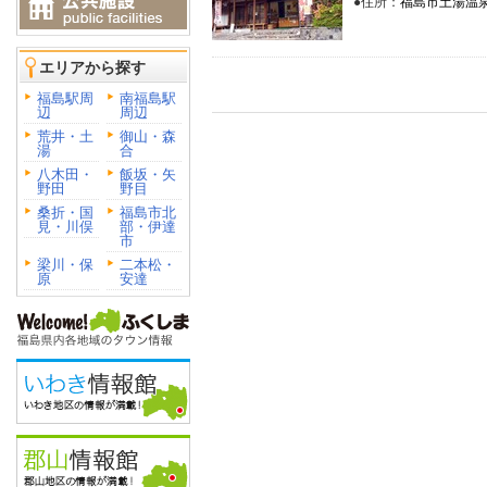
●住所：
福島市土湯温
エリアから探す
福島駅周
南福島駅
辺
周辺
荒井・土
御山・森
湯
合
八木田・
飯坂・矢
野田
野目
桑折・国
福島市北
見・川俣
部・伊達
市
梁川・保
二本松・
原
安達