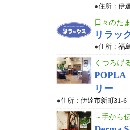
●住所：
伊達
日々のた
リラッ
●住所：
福島
くつろげ
POPL
リー
●住所：
伊達市新町31-6
～手から
Derma 