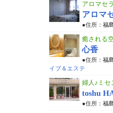
アロマセラ
アロマ
●住所：
福島
癒される
心香
●住所：
福島
イブ＆エステ
婦人♪ミ
toshu 
●住所：
福島