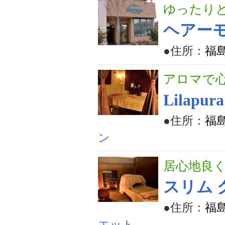
ゆったり
ヘアーモ
●住所：
福島
アロマで
Lilap
●住所：
福島
ン
居心地良
スリム 
●住所：
福島
エット