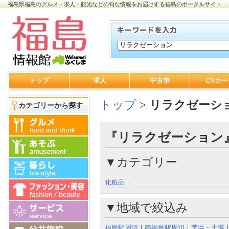
福島県福島のグルメ・求人・観光などの旬な情報をお届けする福島のポータルサイト
トップ
求人
中古車
CNカー
トップ
>
リラクゼーシ
カテゴリーから探す
『リラクゼーション』
▼カテゴリー
化粧品
｜
▼地域で絞込み
福島駅周辺
｜
南福島駅周辺
｜
荒井・土湯