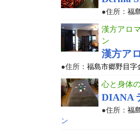
●住所：
福島
漢方アロ
ン
漢方ア
●住所：
福島市郷野目字金
心と身体
DIANA
●住所：
福島
ン