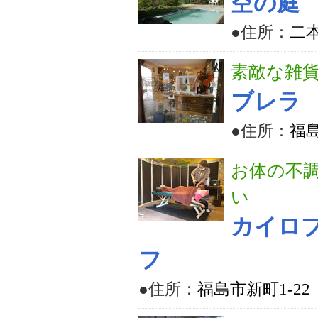
空の庭 
●住所：
二本
素敵な雑
ブレラ
●住所：
福島
お体の不
い
カイロ
フ
●住所：
福島市新町1-2