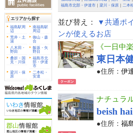
福島市北部・伊達市
｜
梁川・保原
｜
二本
エリアから探す
並び替え：
▼共通ポ
福島駅周
南福島駅
辺
周辺
ンが使えるお店
荒井・土
御山・森
湯
合
《一日中
八木田・
飯坂・矢
野田
野目
東日本
桑折・国
福島市北
見・川俣
部・伊達
市
●住所：
伊
梁川・保
二本松・
原
安達
ナチュラ
beish
●住所：
福島