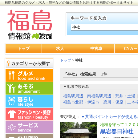
福島県福島のグルメ・求人・観光などの旬な情報をお届けする福島のポータルサイト
トップ
求人
中古車
CNカー
トップ
>
神社
カテゴリーから探す
『神社』 検索結果 1件
▼地域で絞込み
福島駅周辺
｜
南福島駅周辺
｜
荒井・土湯
福島市北部・伊達市
｜
梁川・保原
｜
二本
並び替え：
▼共通ポイントカードが使える
地域を守って１２０
黒岩春日神社