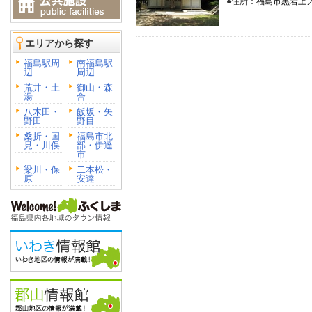
●住所：
福島市黒岩上ノ
エリアから探す
福島駅周
南福島駅
辺
周辺
荒井・土
御山・森
湯
合
八木田・
飯坂・矢
野田
野目
桑折・国
福島市北
見・川俣
部・伊達
市
梁川・保
二本松・
原
安達