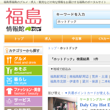
福島県福島のグルメ・求人・観光などの旬な情報をお届けする福島のポータルサイト
トップ
求人
中古車
CNカー
トップ
>
ホットドック
カテゴリーから探す
『ホットドック』 検索結果 1件
▼地域で絞込み
福島駅周辺
｜
南福島駅周辺
｜
荒井・土湯
福島市北部・伊達市
｜
梁川・保原
｜
二本
並び替え：
▼共通ポイントカードが使える
ケータリングカー（移
Daly City