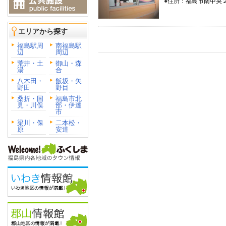
●住所：
福島市南中央
エリアから探す
福島駅周
南福島駅
辺
周辺
荒井・土
御山・森
湯
合
八木田・
飯坂・矢
野田
野目
桑折・国
福島市北
見・川俣
部・伊達
市
梁川・保
二本松・
原
安達