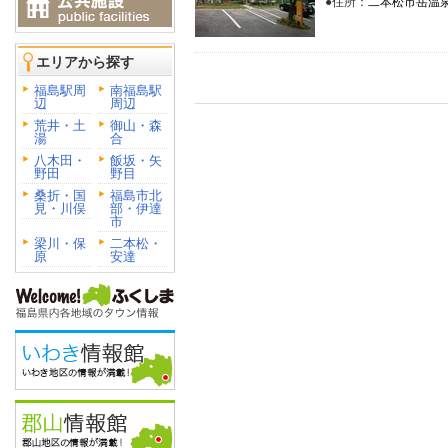
●住所：
二本松市岳温泉2
エリアから探す
福島駅周
南福島駅
辺
周辺
荒井・土
御山・森
湯
合
八木田・
飯坂・矢
野田
野目
桑折・国
福島市北
見・川俣
部・伊達
市
梁川・保
二本松・
原
安達