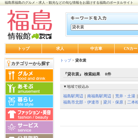
福島県福島のグルメ・求人・観光などの旬な情報をお届けする福島のポータルサイト
トップ
求人
中古車
CNカー
トップ
>
貸衣裳
カテゴリーから探す
『貸衣裳』 検索結果 0件
▼地域で絞込み
福島駅周辺
｜
南福島駅周辺
｜
荒井・土湯
福島市北部・伊達市
｜
梁川・保原
｜
二本