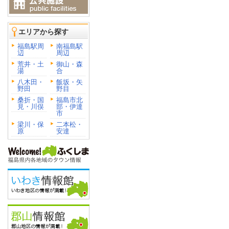
エリアから探す
福島駅周
南福島駅
辺
周辺
荒井・土
御山・森
湯
合
八木田・
飯坂・矢
野田
野目
桑折・国
福島市北
見・川俣
部・伊達
市
梁川・保
二本松・
原
安達