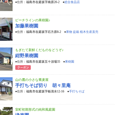
●住所：
福島市在庭坂字南原20-2
●
総合食品店
ピーチラインの果樹園♪
加藤果樹園
●住所：
福島市在庭坂字石方原8-2
●
果物 盆栽 植木生産直売
もぎたて新鮮くだものをどうぞ♪
紺野果樹園
●住所：
福島市在庭坂五十須場35
●
果樹園
山の麓の小さな蕎麦屋
手打ちそば切り 胡々里庵
●住所：
福島市在庭坂字栃清水12-16
●
手打ちそば
室町初期形式の純和風庭園