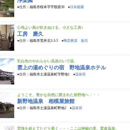
浄楽園
●住所：
福島市桜本字宇類原30
●
日本庭園
心地よい風が吹きぬける、小さな工房♪
工房 磨久
●住所：
福島市荒井北3-3-5
●
陶芸教室 販売
乳白色のやわらかい高原のいで湯。
雲上の湯めぐりの宿 野地温泉ホテル
●住所：
福島市土湯温泉町字野地1
●
温泉宿
ようこそ、豊かな自然に囲まれた新野地へ・・・
新野地温泉 相模屋旅館
●住所：
福島市土湯温泉町野地2
●
温泉宿
雲海を超えてたどり着く・・・ここは神秘の里、鷲倉温泉。