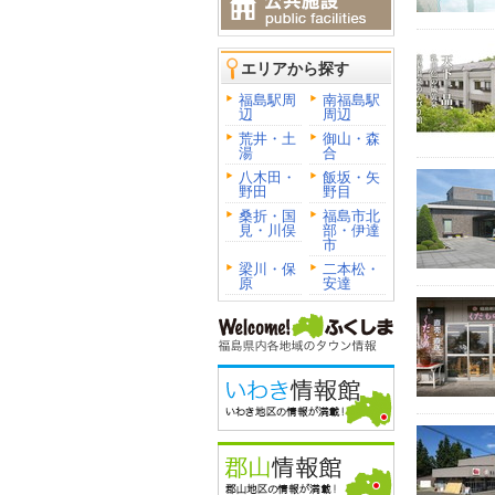
エリアから探す
福島駅周
南福島駅
辺
周辺
荒井・土
御山・森
湯
合
八木田・
飯坂・矢
野田
野目
桑折・国
福島市北
見・川俣
部・伊達
市
梁川・保
二本松・
原
安達