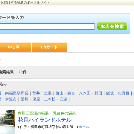
をお届けする福島のポータルサイト
中古車
CNカード
泉
検索結果 29件
込み
辺
｜
南福島駅周辺
｜
荒井・土湯
｜
御山・森合
｜
八木田・野田
｜
飯坂・矢野目
｜
部・伊達市
｜
梁川・保原
｜
二本松・安達
｜
奥州三高湯の秘湯 乳白色の温泉
花月ハイランドホテル
●住所：
福島市町庭坂字神の森1-20
●
ホテル