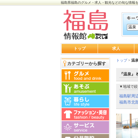
福島県福島のグルメ・求人・観光などの旬な情報
トップ
求人
トップ
>
温
カテゴリーから探す
『温泉』 
▼地域で絞
福島駅周
福島市北