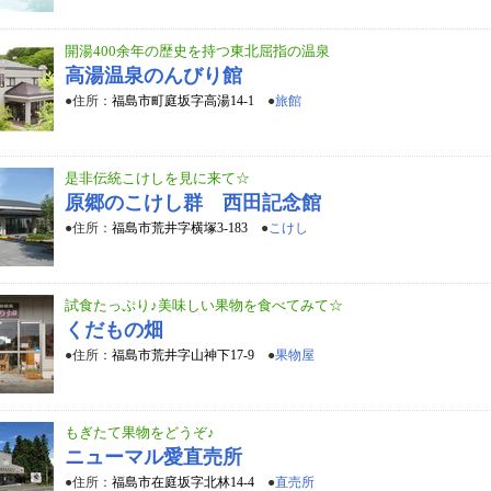
開湯400余年の歴史を持つ東北屈指の温泉
高湯温泉のんびり館
●住所：
福島市町庭坂字高湯14-1
●
旅館
是非伝統こけしを見に来て☆
原郷のこけし群 西田記念館
●住所：
福島市荒井字横塚3-183
●
こけし
試食たっぷり♪美味しい果物を食べてみて☆
くだもの畑
●住所：
福島市荒井字山神下17-9
●
果物屋
もぎたて果物をどうぞ♪
ニューマル愛直売所
●住所：
福島市在庭坂字北林14-4
●
直売所