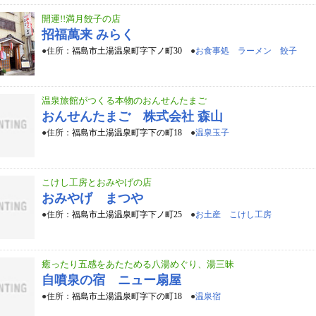
開運!!満月餃子の店
招福萬来 みらく
●住所：
福島市土湯温泉町字下ノ町30
●
お食事処 ラーメン 餃子
温泉旅館がつくる本物のおんせんたまご
おんせんたまご 株式会社 森山
●住所：
福島市土湯温泉町字下の町18
●
温泉玉子
こけし工房とおみやげの店
おみやげ まつや
●住所：
福島市土湯温泉町字下ノ町25
●
お土産 こけし工房
癒ったり五感をあたためる八湯めぐり、湯三昧
自噴泉の宿 ニュー扇屋
●住所：
福島市土湯温泉町字下の町18
●
温泉宿