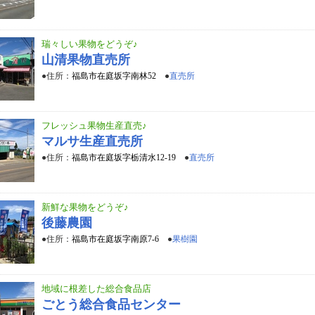
瑞々しい果物をどうぞ♪
山清果物直売所
●住所：
福島市在庭坂字南林52
●
直売所
フレッシュ果物生産直売♪
マルサ生産直売所
●住所：
福島市在庭坂字栃清水12-19
●
直売所
新鮮な果物をどうぞ♪
後藤農園
●住所：
福島市在庭坂字南原7-6
●
果樹園
地域に根差した総合食品店
ごとう総合食品センター