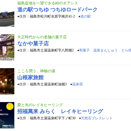
福島盆地を一望できる峠のオアシス
道の駅つちゆ つちゆロードパーク
●住所：
福島市松川町水原字南沢41-2
●
道の駅
大正時代からの老舗の菓子店
なかや菓子店
●住所：
福島市土湯温泉町字八郎畑2
●
和菓子 温泉まんじゅう どら
こころ潤う、神秘の湯
山根家旅館
●住所：
福島市土湯温泉町油畑3
●
温泉宿
愛と光のレイキヒーリング
招福萬来 みらく レイキヒーリング
●住所：
福島市土湯温泉町字下ノ町30
●
天然石ブレスレット