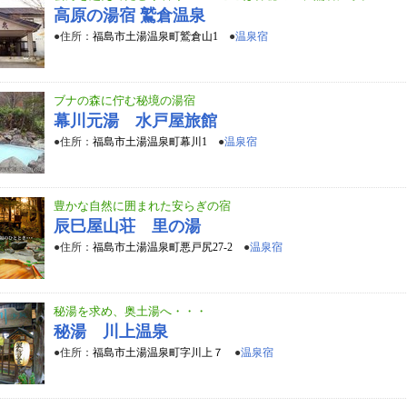
高原の湯宿 鷲倉温泉
●住所：
福島市土湯温泉町鷲倉山1
●
温泉宿
ブナの森に佇む秘境の湯宿
幕川元湯 水戸屋旅館
●住所：
福島市土湯温泉町幕川1
●
温泉宿
豊かな自然に囲まれた安らぎの宿
辰巳屋山荘 里の湯
●住所：
福島市土湯温泉町悪戸尻27-2
●
温泉宿
秘湯を求め、奥土湯へ・・・
秘湯 川上温泉
●住所：
福島市土湯温泉町字川上７
●
温泉宿