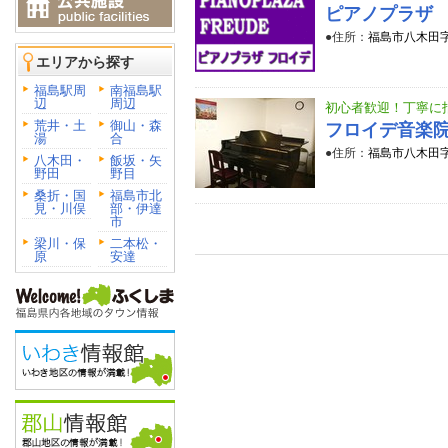
ピアノプラザ
●住所：
福島市八木田字神
エリアから探す
福島駅周
南福島駅
辺
周辺
初心者歓迎！丁寧に
荒井・土
御山・森
フロイデ音楽
湯
合
●住所：
福島市八木田字
八木田・
飯坂・矢
野田
野目
桑折・国
福島市北
見・川俣
部・伊達
市
梁川・保
二本松・
原
安達