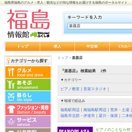
福島県福島のグルメ・求人・観光などの旬な情報をお届けする福島のポータルサイト
トップ
求人
中古車
CNカー
トップ
>
楽器店
カテゴリーから探す
『楽器店』 検索結果 2件
▼カテゴリー
ピアノ教室
｜
音楽スタジオ
｜
▼地域で絞込み
福島駅周辺
｜
南福島駅周辺
｜
荒井・土湯
福島市北部・伊達市
｜
梁川・保原
｜
二本
ピアノのことなら何で