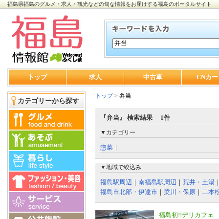
福島県福島のグルメ・求人・観光などの旬な情報をお届けする福島のポータルサイト
トップ
求人
中古車
CNカー
トップ
>
弁当
カテゴリーから探す
『弁当』 検索結果 1件
▼カテゴリー
惣菜
｜
▼地域で絞込み
福島駅周辺
｜
南福島駅周辺
｜
荒井・土湯
福島市北部・伊達市
｜
梁川・保原
｜
二本
福島初!!デリカフェ