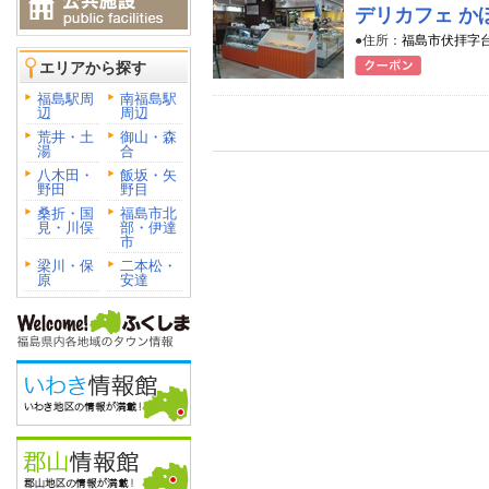
デリカフェ か
●住所：
福島市伏拝字台田
エリアから探す
福島駅周
南福島駅
辺
周辺
荒井・土
御山・森
湯
合
八木田・
飯坂・矢
野田
野目
桑折・国
福島市北
見・川俣
部・伊達
市
梁川・保
二本松・
原
安達