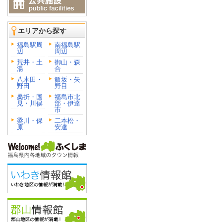
エリアから探す
福島駅周
南福島駅
辺
周辺
荒井・土
御山・森
湯
合
八木田・
飯坂・矢
野田
野目
桑折・国
福島市北
見・川俣
部・伊達
市
梁川・保
二本松・
原
安達