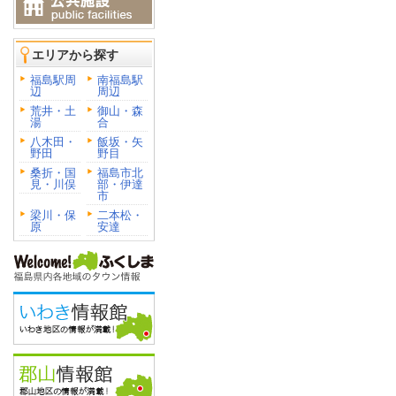
エリアから探す
福島駅周
南福島駅
辺
周辺
荒井・土
御山・森
湯
合
八木田・
飯坂・矢
野田
野目
桑折・国
福島市北
見・川俣
部・伊達
市
梁川・保
二本松・
原
安達