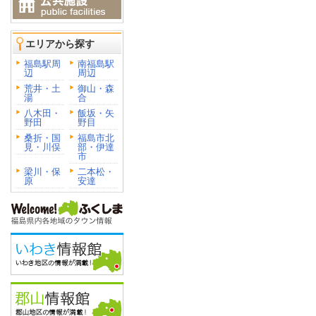
エリアから探す
福島駅周
南福島駅
辺
周辺
荒井・土
御山・森
湯
合
八木田・
飯坂・矢
野田
野目
桑折・国
福島市北
見・川俣
部・伊達
市
梁川・保
二本松・
原
安達