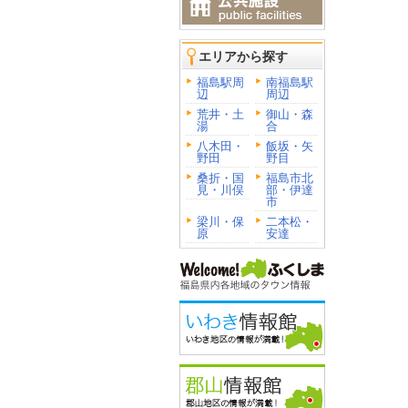
エリアから探す
福島駅周
南福島駅
辺
周辺
荒井・土
御山・森
湯
合
八木田・
飯坂・矢
野田
野目
桑折・国
福島市北
見・川俣
部・伊達
市
梁川・保
二本松・
原
安達