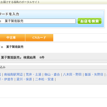
をお届けする福島のポータルサイト
中古車
CNカード
フェ 菓子製造販売
 菓子製造販売』 検索結果 0件
込み
辺
｜
南福島駅周辺
｜
荒井・土湯
｜
御山・森合
｜
八木田・野田
｜
飯坂・矢野目
｜
部・伊達市
｜
梁川・保原
｜
二本松・安達
｜