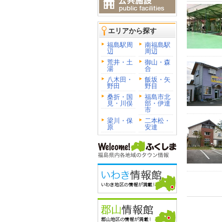
エリアから探す
福島駅周
南福島駅
辺
周辺
荒井・土
御山・森
湯
合
八木田・
飯坂・矢
野田
野目
桑折・国
福島市北
見・川俣
部・伊達
市
梁川・保
二本松・
原
安達