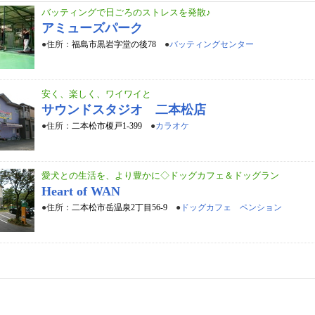
バッティングで日ごろのストレスを発散♪
アミューズパーク
●住所：
福島市黒岩字堂の後78
●
バッティングセンター
安く、楽しく、ワイワイと
サウンドスタジオ 二本松店
●住所：
二本松市榎戸1-399
●
カラオケ
愛犬との生活を、より豊かに◇ドッグカフェ＆ドッグラン
Heart of WAN
●住所：
二本松市岳温泉2丁目56-9
●
ドッグカフェ ペンション