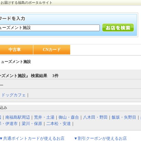
をお届けする福島のポータルサイト
中古車
CNカード
ミューズメント施設
ーズメント施設』 検索結果 3件
ー
｜
ドッグカフェ
｜
込み
辺
｜
南福島駅周辺
｜
荒井・土湯
｜
御山・森合
｜
八木田・野田
｜
飯坂・矢野目
｜
部・伊達市
｜
梁川・保原
｜
二本松・安達
｜
▼共通ポイントカードが使えるお店
▼割引クーポンが使えるお店