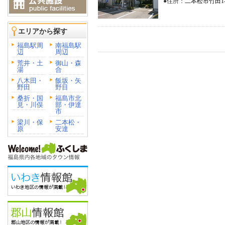
●住所：
二本松市竹田1-
エリアから探す
福島駅周
南福島駅
辺
周辺
荒井・土
御山・森
湯
合
八木田・
飯坂・矢
野田
野目
桑折・国
福島市北
見・川俣
部・伊達
市
梁川・保
二本松・
原
安達