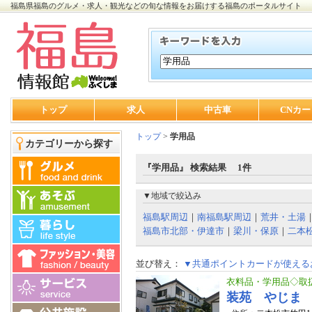
福島県福島のグルメ・求人・観光などの旬な情報をお届けする福島のポータルサイト
トップ
求人
中古車
CNカー
トップ
>
学用品
カテゴリーから探す
『学用品』 検索結果 1件
▼地域で絞込み
福島駅周辺
｜
南福島駅周辺
｜
荒井・土湯
福島市北部・伊達市
｜
梁川・保原
｜
二本
並び替え：
▼共通ポイントカードが使える
衣料品・学用品◇取
装苑 やじま