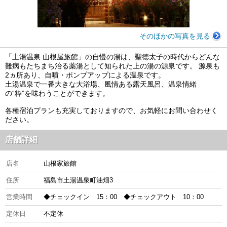
そのほかの写真を見る
「土湯温泉 山根屋旅館」の自慢の湯は、聖徳太子の時代からどんな
難病もたちまち治る薬湯として知られた上の湯の源泉です。 源泉も
2ヵ所あり、自噴・ポンプアップによる温泉です。
土湯温泉で一番大きな大浴場、風情ある露天風呂、温泉情緒
の“粋”を味わうことができます。
各種宿泊プランも充実しておりますので、お気軽にお問い合わせく
ださい。
店舗詳細
店名
山根家旅館
住所
福島市土湯温泉町油畑3
営業時間
◆チェックイン 15：00 ◆チェックアウト 10：00
定休日
不定休