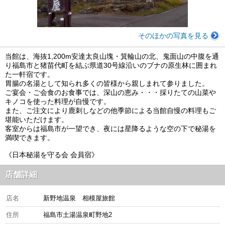
そのほかの写真を見る
当館は、海抜1,200m安達太良山塊・箕輪山の北、鬼面山の中腹を通
り福島市と猪苗代町を結ぶ県道30号線沿いのブナの原生林に囲まれ
た一軒宿です。
胃腸の名湯として知られ多くの皆様から親しまれて参りました。
ご宴会・ご会食のお食事では、深山の恵み・・・採りたての山菜や
キノコを使った料理が自慢です。
また、ご注文により鹿刺しなどの他季節による当館自慢の料理もご
堪能いただけます。
客室からは福島市が一望でき、夜には星降るような空の下で秘湯を
満喫できます。
《日本秘湯を守る会 会員宿》
店舗詳細
店名
新野地温泉 相模屋旅館
住所
福島市土湯温泉町野地2