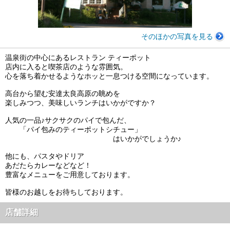
そのほかの写真を見る
温泉街の中心にあるレストラン ティーポット
店内に入ると喫茶店のような雰囲気。
心を落ち着かせるようなホッと一息つける空間になっています。
高台から望む安達太良高原の眺めを
楽しみつつ、美味しいランチはいかがですか？
人気の一品♪サクサクのパイで包んだ、
「パイ包みのティーポットシチュー」
はいかがでしょうか♪
他にも、パスタやドリア
あだたらカレーなどなど！
豊富なメニューをご用意しております。
皆様のお越しをお待ちしております。
店舗詳細