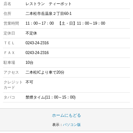
店名
レストラン ティーポット
住所
二本松市岳温泉２丁目60-1
営業時間
11：00～17：00 【土・日】11：00～19：00
定休日
不定休
ＴＥＬ
0243-24-2316
ＦＡＸ
0243-24-2316
駐車場
10台
アクセス
二本松ICより車で20分
クレジット
不可
カード
タバコ
禁煙タイム(11：00～15：00)
ホームにもどる
表示：
パソコン版