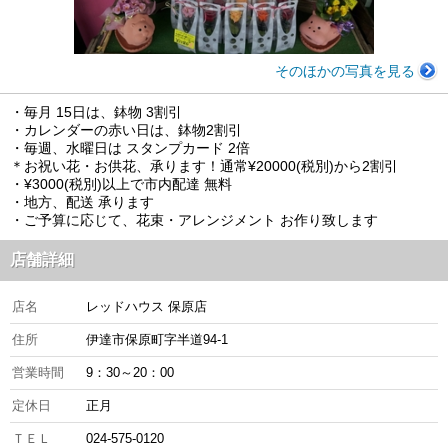
そのほかの写真を見る
・毎月 15日は、鉢物 3割引
・カレンダーの赤い日は、鉢物2割引
・毎週、水曜日は スタンプカード 2倍
＊お祝い花・お供花、承ります！通常¥20000(税別)から2割引
・¥3000(税別)以上で市内配達 無料
・地方、配送 承ります
・ご予算に応じて、花束・アレンジメント お作り致します
店舗詳細
店名
レッドハウス 保原店
住所
伊達市保原町字半道94-1
営業時間
9：30～20：00
定休日
正月
ＴＥＬ
024-575-0120