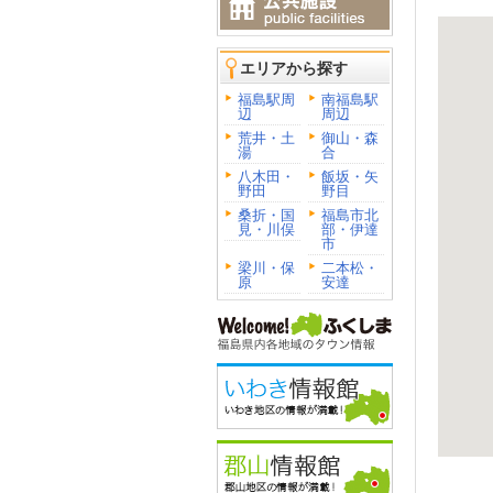
エリアから探す
福島駅周
南福島駅
辺
周辺
荒井・土
御山・森
湯
合
八木田・
飯坂・矢
野田
野目
桑折・国
福島市北
見・川俣
部・伊達
市
梁川・保
二本松・
原
安達