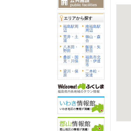
エリアから探す
福島駅周
南福島駅
辺
周辺
荒井・土
御山・森
湯
合
八木田・
飯坂・矢
野田
野目
桑折・国
福島市北
見・川俣
部・伊達
市
梁川・保
二本松・
原
安達