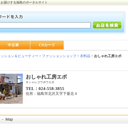
をお届けする福島のポータルサイト
中古車
CNカード
ッション＆ビューティー
>
ファッションショップ
>
衣料品
>
おしゃれ工房エポ
おしゃれ工房エポ
オシャレコウボウエポ
TEL：024-558-3855
住所：福島市北沢又字下釜北４