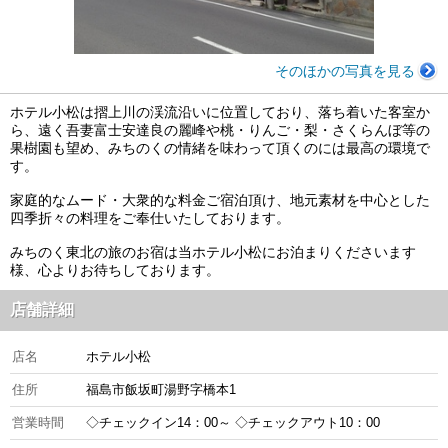
そのほかの写真を見る
ホテル小松は摺上川の渓流沿いに位置しており、落ち着いた客室か
ら、遠く吾妻富士安達良の麗峰や桃・りんご・梨・さくらんぼ等の
果樹園も望め、みちのくの情緒を味わって頂くのには最高の環境で
す。
家庭的なムード・大衆的な料金ご宿泊頂け、地元素材を中心とした
四季折々の料理をご奉仕いたしております。
みちのく東北の旅のお宿は当ホテル小松にお泊まりくださいます
様、心よりお待ちしております。
店舗詳細
店名
ホテル小松
住所
福島市飯坂町湯野字橋本1
営業時間
◇チェックイン14：00～ ◇チェックアウト10：00