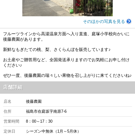
そのほかの写真を見る
フルーツラインから高湯温泉方面へ入り直進、庭塚小学校向かいに
後藤農園があります。
新鮮なもぎたての桃、梨、さくらんぼを販売しています♪
お土産やご贈答用など、全国発送承りますのでお気軽にお申し付け
ください♪
ぜひ一度、後藤農園の瑞々しい果物を召し上がりに来てくださいね♪
店舗詳細
店名
後藤農園
住所
福島市在庭坂字南原7-6
営業時間
8：00～17：30
定休日
シーズン中無休（1月～5月休）