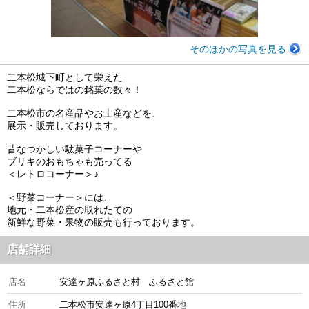
そのほかの写真を見る
二本松城下町として栄えた
二本松ならではの銘菓の数々！
二本松市の名産品やお土産などを、
展示・販売しております。
昔なつかしい駄菓子コーナーや
ブリキのおもちゃも売ってる
＜レトロコーナー＞♪
＜野菜コーナー＞には、
地元・二本松産の取れたての
新鮮な野菜・果物の販売も行っております。
店舗詳細
店名
安達ヶ原ふるさと村 ふるさと館
住所
二本松市安達ヶ原4丁目100番地