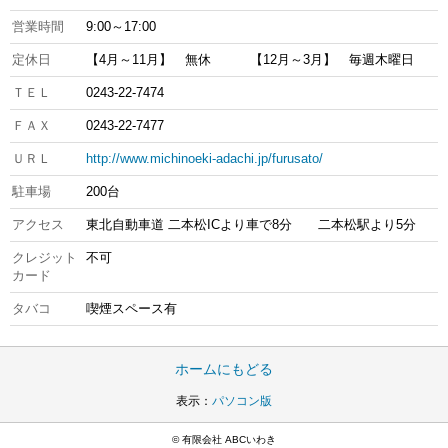
営業時間
9:00～17:00
定休日
【4月～11月】 無休 【12月～3月】 毎週木曜日
ＴＥＬ
0243-22-7474
ＦＡＸ
0243-22-7477
ＵＲＬ
http://www.michinoeki-adachi.jp/furusato/
駐車場
200台
アクセス
東北自動車道 二本松ICより車で8分 二本松駅より5分
クレジット
不可
カード
タバコ
喫煙スペース有
ホームにもどる
表示：
パソコン版
© 有限会社 ABCいわき