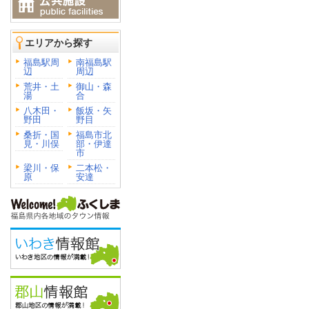
エリアから探す
福島駅周
南福島駅
辺
周辺
荒井・土
御山・森
湯
合
八木田・
飯坂・矢
野田
野目
桑折・国
福島市北
見・川俣
部・伊達
市
梁川・保
二本松・
原
安達