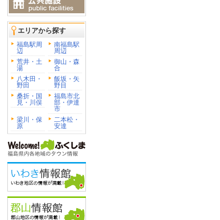
エリアから探す
福島駅周
南福島駅
辺
周辺
荒井・土
御山・森
湯
合
八木田・
飯坂・矢
野田
野目
桑折・国
福島市北
見・川俣
部・伊達
市
梁川・保
二本松・
原
安達