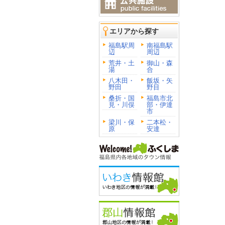
エリアから探す
福島駅周
南福島駅
辺
周辺
荒井・土
御山・森
湯
合
八木田・
飯坂・矢
野田
野目
桑折・国
福島市北
見・川俣
部・伊達
市
梁川・保
二本松・
原
安達